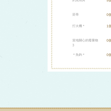
釣魚用具
5
菸蒂
0
打火機＊
1
當地關心的廢棄物
0
3
＊魚鉤＊
0