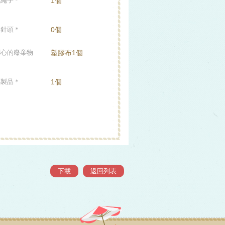
與繩子＊
1個
、針頭＊
0個
關心的廢棄物
塑膠布1個
屬製品＊
1個
返回列表