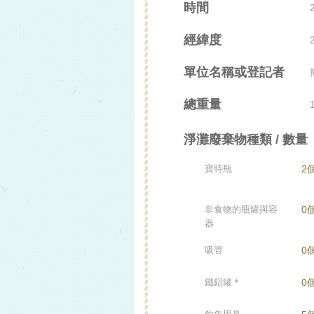
時間
經緯度
單位名稱或登記者
總重量
淨灘廢棄物種類 / 數量
寶特瓶
2
非食物的瓶罐與容
0
器
吸管
0
鐵鋁罐＊
0