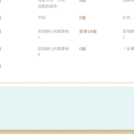
個
漁業浮球、浮筒、
5個
漁網
漁船防碰墊
個
牙刷
0個
針筒
個
當地關心的廢棄物
菸蒂14個
當地
1
2
個
當地關心的廢棄物
0個
＊金
4
個