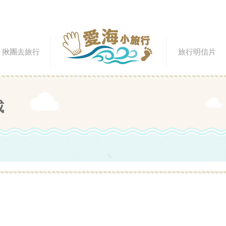
揪團去旅行
旅行明信片
載