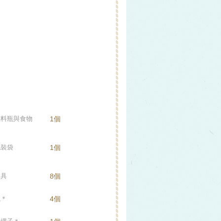
飲料瓶與食物
1個
包裝袋
1個
餐具
8個
瓶＊
4個