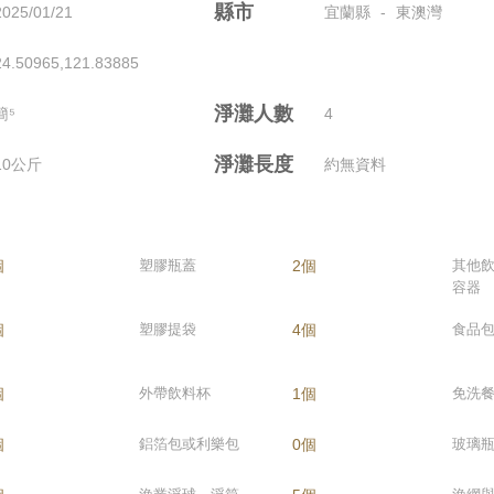
縣市
2025/01/21
宜蘭縣
-
東澳灣
24.50965,121.83885
淨灘人數
簡⁵
4
淨灘長度
10公斤
約無資料
個
塑膠瓶蓋
2個
其他
容器
個
塑膠提袋
4個
食品
個
外帶飲料杯
1個
免洗
個
鋁箔包或利樂包
0個
玻璃