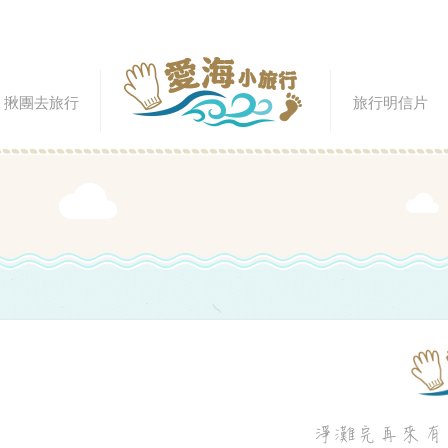
揪團去旅行
旅行明信片
淨灘完再來有